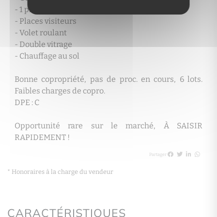
- 1 place de parking en extérieur
- Places visiteurs
- Volet roulant
- Double vitrage
- Chauffage au sol
Bonne copropriété, pas de proc. en cours, 6 lots.
Faibles charges de copro.
DPE : C
Opportunité rare sur le marché, À SAISIR
RAPIDEMENT !
Partager
* Honoraires à la charge du vendeur
CARACTÉRISTIQUES