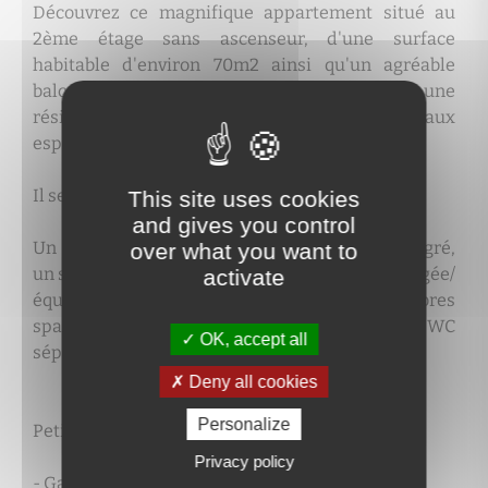
Découvrez ce magnifique appartement situé au
2ème étage sans ascenseur, d'une surface
habitable d'environ 70m2 ainsi qu'un agréable
balcon d'environ 8m2, idéalement situé dans une
résidence calme et sécurisée. Offrant de beaux
espaces lumineux.
Il se compose ainsi :
This site uses cookies
and gives you control
Un hall d'entrée spacieux avec un placard intégré,
over what you want to
un séjour lumineux ouvert sur la cuisine aménagée/
activate
équipée donnant accès au balcon. Deux chambres
spacieuses. Une salle de bain. Ainsi qu'un WC
OK, accept all
séparé avec lave-mains.
Deny all cookies
Personalize
Petit plus :
Privacy policy
- Garage de 15m2 avec électricité