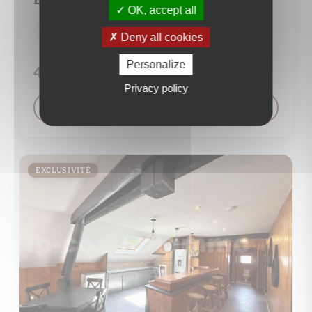
OK, accept all
6 pièce(s)
5 chambre(s)
144 m²
Deny all cookies
Personalize
499 000 €
Privacy policy
VOIR LE DÉTAIL DU BIEN
EXCLUSIVITÉ