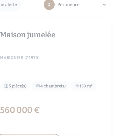
ne alerte
Maison jumelée
MARIGNIER (74970)
5 pièce(s)
4 chambre(s)
150 m²
560 000 €