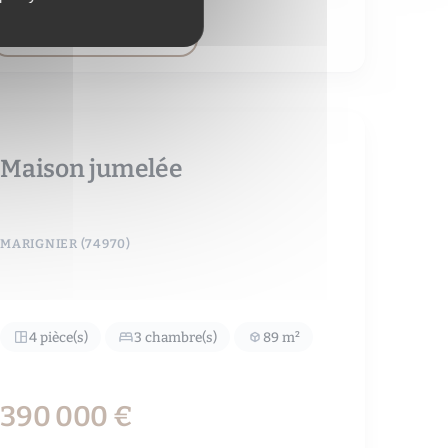
VOIR LE DÉTAIL DU BIEN
Maison jumelée
MARIGNIER (74970)
4 pièce(s)
3 chambre(s)
89 m²
390 000 €