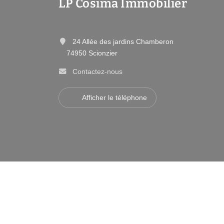
LP Cosima Immobilier
24 Allée des jardins Chamberon
74950 Scionzier
Contactez-nous
Afficher le téléphone
•
Mentions légales
Politique de con