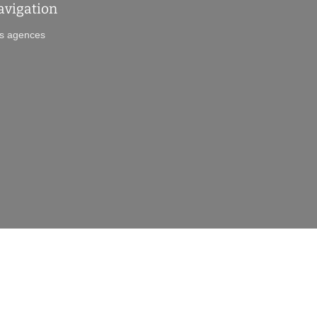
avigation
s agences
•
res
Analyse des performances