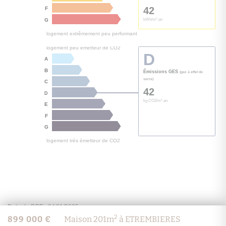
Cette annonce immobilière est rédigée sous la responsabilité de l’annonceur.
2
899 000 €
Maison 201m
à ETREMBIERES