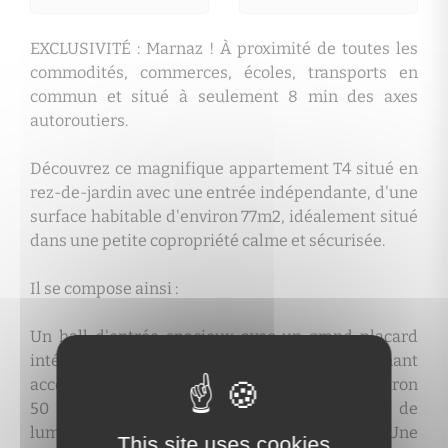
EXCLUSIVITÉ : Marnaz ! À proximité de toutes les
commodités, commerces, écoles, transports en
commun et situé à seulement 8 min des axes
autoroutiers.
Découvrez ce magnifique appartement T4 situé en
rez-de-jardin avec une entrée indépendante, d'une
surface habitable d'environ 77m2, idéalement situé
dans une petite copropriété calme et sécurisée.
Il se compose ainsi :
Un hall d'entrée spacieux avec un grand placard
intégré, une cuisine ouverte sur séjour donnant
accès au jardin clôturé expo: Sud/Ouest d'environ
50 m2. Trois chambres spacieuses baignant de
lumière dont une ayant un accès à la terrasse. Une
This site uses cookies