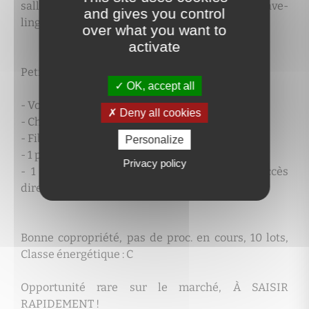
salle de bain avec un emplacement pour le lave-
and gives you control
linge, ainsi qu'un WC séparé.
over what you want to
activate
Petit plus :
OK, accept all
- Volets électriques
Deny all cookies
- Chauffage au sol
- Fibre OK
Personalize
- 1 place de parking privée extérieur
Privacy policy
- 1 garage fermé avec électricité ayant un accès
direct depuis l'appartement
Bonne copropriété, pas de proc. en cours, 10 lots,
Classe énergétique : C
Opportunité rare sur le marché, À SAISIR
RAPIDEMENT !