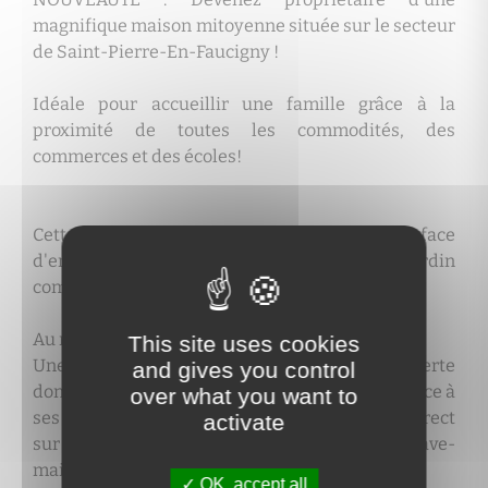
magnifique maison mitoyenne située sur le secteur
de Saint-Pierre-En-Faucigny !
Idéale pour accueillir une famille grâce à la
proximité de toutes les commodités, des
commerces et des écoles!
Cette construction datant de 2016 d'une surface
d'environ 82 m2 habitables et 70 m2 de jardin
comprend :
Au rez-de-chaussée :
This site uses cookies
Une entrée avec placard, une cuisine ouverte
and gives you control
donnant sur un séjour spacieux et lumineux grâce à
over what you want to
ses nombreuses baies vitrées, ayant un accès direct
activate
sur la terrasse et le jardin, ainsi qu'un WC avec lave-
mains et de nombreux rangements.
OK, accept all