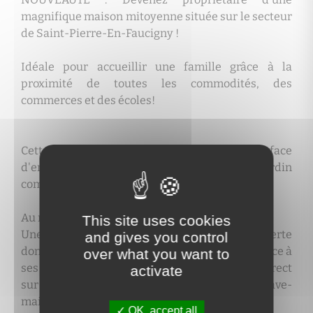
magnifique maison mitoyenne située sur le secteur
de Saint-Pierre-En-Faucigny !
Idéale pour accueillir une famille grâce à la
proximité de toutes les commodités, des
commerces et des écoles!
Cette construction datant de 2016 d'une surface
d'environ 82 m2 habitables et 70 m2 de jardin
comprend :
Au rez-de-chaussée :
This site uses cookies
Une entrée avec placard, une cuisine ouverte
and gives you control
donnant sur un séjour spacieux et lumineux grâce à
over what you want to
ses nombreuses baies vitrées, ayant un accès direct
activate
sur la terrasse et le jardin, ainsi qu'un WC avec lave-
mains et de nombreux rangements.
OK, accept all