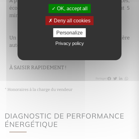
À proximité de toutes les commodités, commerces,
écoles, transports en commun et à seulement 5
OK, accept all
minutes des axes autoroutiers.
Deny all cookies
Personalize
Un garage sécurisé avec accès par barrière
Privacy policy
automatique.
À SAISIR RAPIDEMENT !
Partager
* Honoraires à la charge du vendeur
DIAGNOSTIC DE PERFORMANCE
ÉNERGÉTIQUE