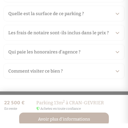
Non soumis au DPE
Quelle est la surface de ce parking ?
Les frais de notaire sont-ils inclus dans le prix ?
Qui paie les honoraires d'agence ?
Comment visiter ce bien ?
2
22 500 €
Parking 13m
à CRAN-GEVRIER
LP Cosima Immobilier
En vente
Achetez en toute confiance
Avoir plus d'informations