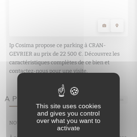
Ip Cosima propose ce parking à CRAN-
GEVRIER au prix de 22 500 €. Découvrez les
caractéristiques complètes de ce bien et
contactez-nous pour une visite.
A PROPOS DE
Ref.418
· Mis à jour le 07/08/2026
This site uses cookies
and gives you control
over what you want to
NOUVEAUTÉ ! CRAN-GEVRIER
activate