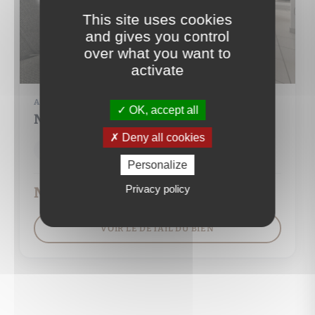
This site uses cookies
and gives you control
over what you want to
activate
APPARTEMENT
OK, accept all
NANGY (74380)
Deny all cookies
2 pièce(s)
1 chambre(s)
45 m²
Personalize
Privacy policy
Nous consulter
VOIR LE DÉTAIL DU BIEN