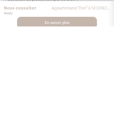
2
Nous consulter
Appartement 71m
à SCIONZIER
Vendu
À quel étage se situe ce bien ?
En savoir plus
Quel est le coût énergétique annuel estimé ?
À combien s'élèvent les charges de copropriété
?
En quelle année a été construit ce bien ?
Comment visiter ce bien ?