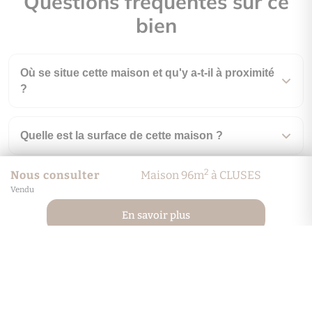
Questions fréquentes sur ce
bien
Où se situe cette maison et qu'y a-t-il à proximité
?
Quelle est la surface de cette maison ?
2
Nous consulter
Maison 96m
à CLUSES
Combien de pièces compte ce bien ?
Vendu
En savoir plus
Quel est le coût énergétique annuel estimé ?
En quelle année a été construit ce bien ?