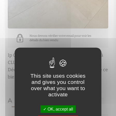
Nous devons vérifier votre email pour voir les
détails du bien vendu
Ip Cosima propose cette maison de 4 pièces à
CLUSES au prix de property.price_hidden.
Découvrez les caractéristiques complètes de ce
This site uses cookies
bien et contactez-nous pour une visite.
and gives you control
over what you want to
activate
A PROPOS DE
Ref.271
OK, accept all