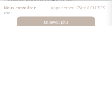
2
Nous consulter
Appartement 75m
à CLUSES
Vendu
À quel étage se situe ce bien ?
En savoir plus
Quel est le coût énergétique annuel estimé ?
À combien s'élèvent les charges de copropriété
?
En quelle année a été construit ce bien ?
Comment visiter ce bien ?