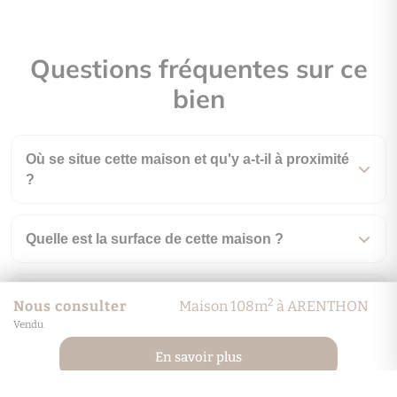
Questions fréquentes sur ce
bien
Où se situe cette maison et qu'y a-t-il à proximité
?
Quelle est la surface de cette maison ?
Combien de pièces compte ce bien ?
2
Nous consulter
Maison 108m
à ARENTHON
Vendu
En savoir plus
Quelle est la performance énergétique (DPE) de
ce bien ?