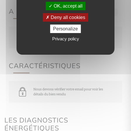
OK, accept all
A PROPOS DE
Ref.31
Deny all cookies
Personalize
Nous devons vérifier votre email pour voir les
Privacy policy
détails du bien vendu
CARACTÉRISTIQUES
Nous devons vérifier votre email pour voir les
détails du bien vendu
LES DIAGNOSTICS
ÉNERGÉTIQUES