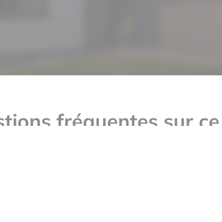
tions fréquentes sur ce
qu'y a-t-il à proximité ?
 ce duplex ?