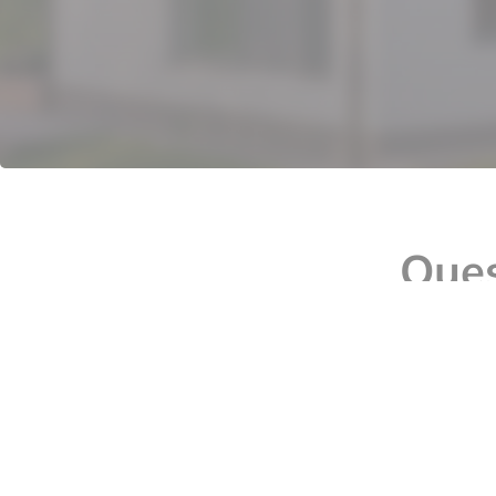
Ques
Où se situe ce duplex et 
Quelle est la surface de