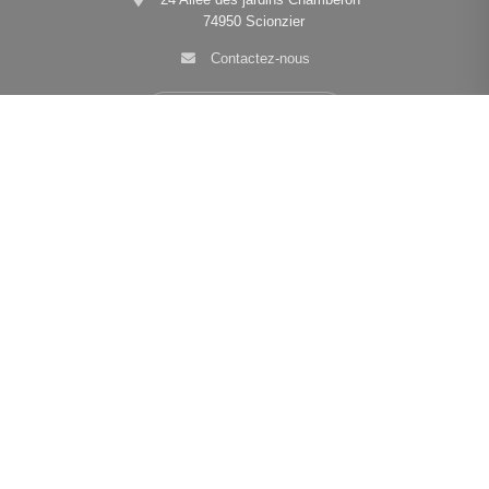
74950 Scionzier
Contactez-nous
Afficher le téléphone
Navigation
Nos agences
•
•
•
Mentions légales
Politique de confidentialité
Politique de cookies