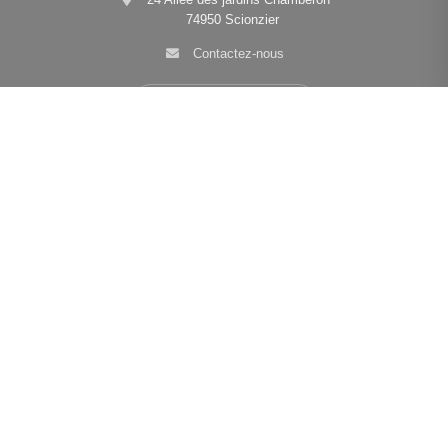
74950 Scionzier
Contactez-nous
Afficher le téléphone
Navigation
Nos agences
•
•
•
Mentions légales
Politique de confidentialité
Politique de cookies