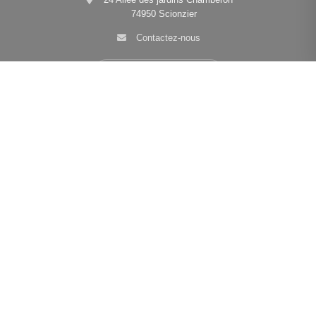
74950 Scionzier
Contactez-nous
Afficher le téléphone
Navigation
Nos agences
•
•
•
Mentions légales
Politique de confidentialité
Politique de cookies