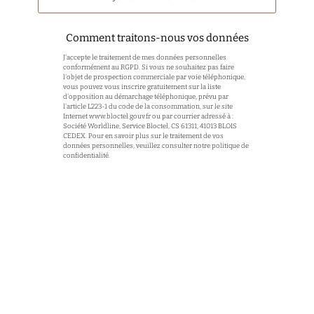
Comment traitons-nous vos données
J'accepte le traitement de mes données personnelles
conformément au RGPD. Si vous ne souhaitez pas faire
l'objet de prospection commerciale par voie téléphonique,
vous pouvez vous inscrire gratuitement sur la liste
d'opposition au démarchage téléphonique, prévu par
l'article L223-1 du code de la consommation, sur le site
Internet
www.bloctel.gouv.fr
ou par courrier adressé à :
Société Worldline, Service Bloctel, CS 61311, 41013 BLOIS
CEDEX. Pour en savoir plus sur le traitement de vos
données personnelles, veuillez consulter notre politique de
confidentialité.