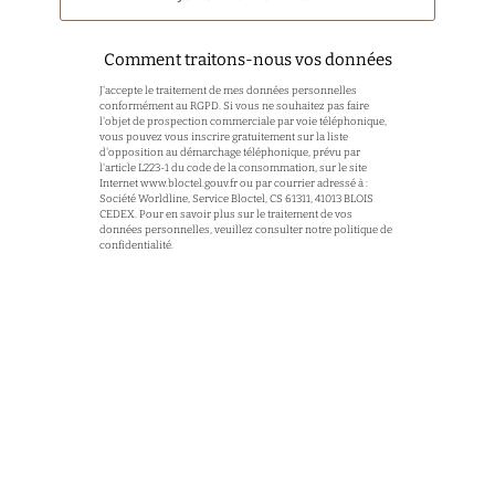
Comment traitons-nous vos données
J'accepte le traitement de mes données personnelles
conformément au RGPD. Si vous ne souhaitez pas faire
l'objet de prospection commerciale par voie téléphonique,
vous pouvez vous inscrire gratuitement sur la liste
d'opposition au démarchage téléphonique, prévu par
l'article L223-1 du code de la consommation, sur le site
Internet
www.bloctel.gouv.fr
ou par courrier adressé à :
Société Worldline, Service Bloctel, CS 61311, 41013 BLOIS
CEDEX. Pour en savoir plus sur le traitement de vos
données personnelles, veuillez consulter notre politique de
confidentialité.