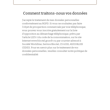
Comment traitons-nous vos données
J'accepte le traitement de mes données personnelles
conformément au RGPD. Si vous ne souhaitez pas faire
l'objet de prospection commerciale par voie téléphonique,
vous pouvez vous inscrire gratuitement sur la liste
d'opposition au démarchage téléphonique, prévu par
l'article L223-1 du code de la consommation, sur le site
Internet
www.bloctel.gouv.fr
ou par courrier adressé à :
Société Worldline, Service Bloctel, CS 61311, 41013 BLOIS
CEDEX. Pour en savoir plus sur le traitement de vos
données personnelles, veuillez consulter notre politique de
confidentialité.