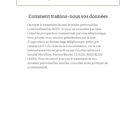
Comment traitons-nous vos données
J'accepte le traitement de mes données personnelles
conformément au RGPD. Si vous ne souhaitez pas faire
l'objet de prospection commerciale par voie téléphonique,
vous pouvez vous inscrire gratuitement sur la liste
d'opposition au démarchage téléphonique, prévu par
l'article L223-1 du code de la consommation, sur le site
Internet
www.bloctel.gouv.fr
ou par courrier adressé à :
Société Worldline, Service Bloctel, CS 61311, 41013 BLOIS
CEDEX. Pour en savoir plus sur le traitement de vos
données personnelles, veuillez consulter notre politique de
confidentialité.