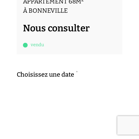
APPARTEMENT 68M
À BONNEVILLE
Nous consulter
vendu
*
Choisissez une date
Previous
Next
sam.
dim.
8
9
*
Choisissez une heure
AOÛT
AOÛT
Previous
Next
9h00
9h30