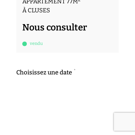
APPARTEMENT 77M
À CLUSES
Nous consulter
vendu
*
Choisissez une date
Previous
Next
dim.
lun.
9
10
*
Choisissez une heure
AOÛT
AOÛT
Previous
Next
9h00
9h30