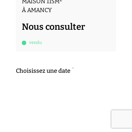
MAISON 115M
À AMANCY
Nous consulter
vendu
*
Choisissez une date
Previous
Next
jeu.
ven.
6
7
*
Choisissez une heure
AOÛT
AOÛT
Previous
Next
9h00
9h30