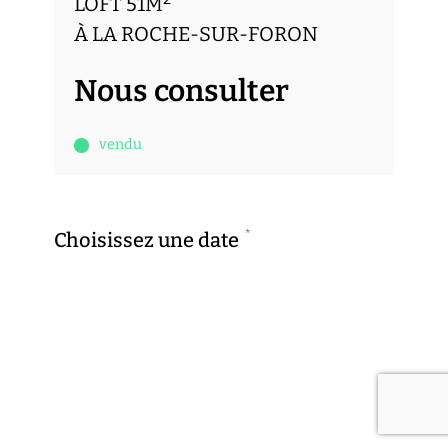
LOFT 51M
À LA ROCHE-SUR-FORON
Nous consulter
vendu
*
Choisissez une date
Previous
Next
ven.
sam.
7
8
*
Choisissez une heure
AOÛT
AOÛT
Previous
Next
9h00
9h30