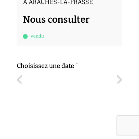
À ARACHES-LA-FRASSE
Nous consulter
vendu
*
Choisissez une date
Previous
Next
jeu.
ven.
6
7
*
Choisissez une heure
AOÛT
AOÛT
Previous
Next
9h00
9h30
Comment souhaitez-vous faire la