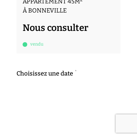
APPARTEMENT 45M
À BONNEVILLE
Nous consulter
vendu
*
Choisissez une date
Previous
Next
sam.
dim.
8
9
*
Choisissez une heure
AOÛT
AOÛT
Previous
Next
9h00
9h30