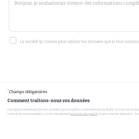
La société Ip cosima peut utiliser les données que je leur commu
*
Champs obligatoires
Comment traitons-nous vos données
J'accepte le traitement de mes données personnelles conformément au RGPD. Si vous ne souhaitez
code de la consommation, sur le site Internet
www.bloctel.gouv.fr
ou par courrier adressé à : So