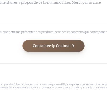
nique pour me présenter des produits, services et contenus qui correspondent
Contacter Ip Cosima
 pas faire l'objet de prospection commerciale par voie téléphonique, vous pouvez vous inscrire grat
ciété Worldline, Service Bloctel, CS 61311, 41013 BLOIS CEDEX. Pour en savoir plus sur le traitement de