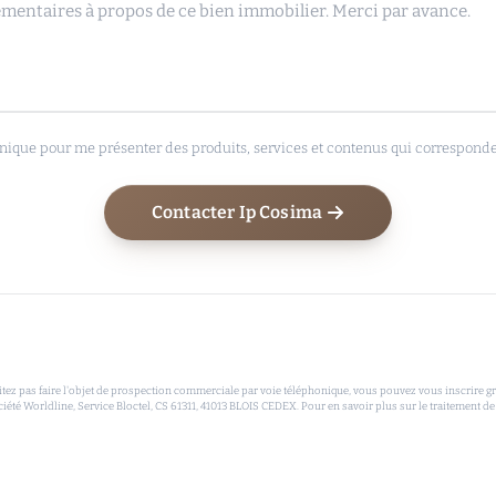
nique pour me présenter des produits, services et contenus qui correspondent
Contacter Ip Cosima
 pas faire l'objet de prospection commerciale par voie téléphonique, vous pouvez vous inscrire grat
ciété Worldline, Service Bloctel, CS 61311, 41013 BLOIS CEDEX. Pour en savoir plus sur le traitement de