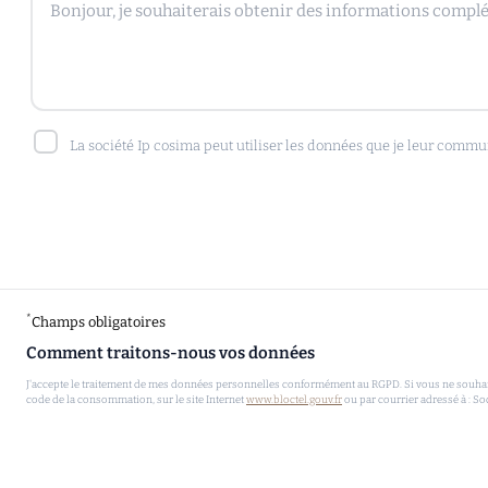
La société Ip cosima peut utiliser les données que je leur commu
*
Champs obligatoires
Comment traitons-nous vos données
J'accepte le traitement de mes données personnelles conformément au RGPD. Si vous ne souhaitez
code de la consommation, sur le site Internet
www.bloctel.gouv.fr
ou par courrier adressé à : So