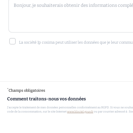
La société Ip cosima peut utiliser les données que je leur commu
*
Champs obligatoires
Comment traitons-nous vos données
J'accepte le traitement de mes données personnelles conformément au RGPD. Si vous ne souhaitez
code de la consommation, sur le site Internet
www.bloctel.gouv.fr
ou par courrier adressé à : So