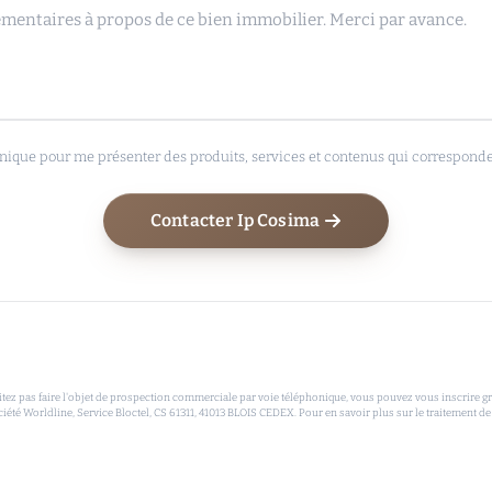
nique pour me présenter des produits, services et contenus qui correspondent
Contacter Ip Cosima
 pas faire l'objet de prospection commerciale par voie téléphonique, vous pouvez vous inscrire grat
ciété Worldline, Service Bloctel, CS 61311, 41013 BLOIS CEDEX. Pour en savoir plus sur le traitement de